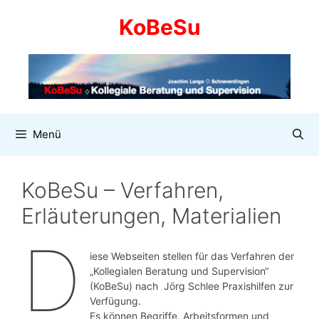
Zum
KoBeSu
Inhalt
springen
Menü
KoBeSu – Verfahren,
Erläuterungen, Materialien
D
iese Webseiten stellen für das Verfahren der
„Kollegialen Beratung und Supervision“
(KoBeSu) nach Jörg Schlee Praxishilfen zur
Verfügung.
Es können Begriffe, Arbeitsformen und