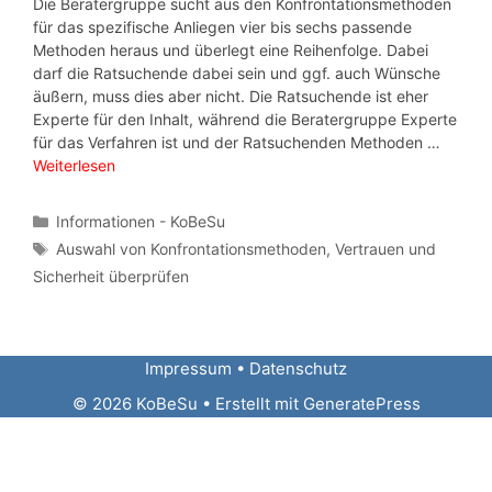
Die Beratergruppe sucht aus den Konfrontationsmethoden
für das spezifische Anliegen vier bis sechs passende
Methoden heraus und überlegt eine Reihenfolge. Dabei
darf die Ratsuchende dabei sein und ggf. auch Wünsche
äußern, muss dies aber nicht. Die Ratsuchende ist eher
Experte für den Inhalt, während die Beratergruppe Experte
für das Verfahren ist und der Ratsuchenden Methoden …
Weiterlesen
Kategorien
Informationen - KoBeSu
Schlagwörter
Auswahl von Konfrontationsmethoden
,
Vertrauen und
Sicherheit überprüfen
Impressum
•
Datenschutz
© 2026 KoBeSu
• Erstellt mit
GeneratePress