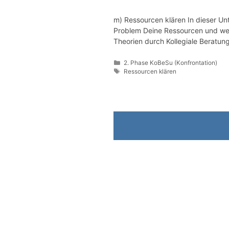
m) Ressourcen klären In dieser Un
Problem Deine Ressourcen und welc
Theorien durch Kollegiale Beratun
Kategorien
2. Phase KoBeSu (Konfrontation)
Schlagwörter
Ressourcen klären