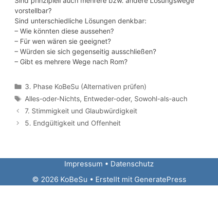
Sind prinzipiell auch mehrere bzw. andere Lösungswege
vorstellbar?
Sind unterschiedliche Lösungen denkbar:
– Wie könnten diese aussehen?
– Für wen wären sie geeignet?
– Würden sie sich gegenseitig ausschließen?
– Gibt es mehrere Wege nach Rom?
Kategorien
3. Phase KoBeSu (Alternativen prüfen)
Schlagwörter
Alles-oder-Nichts
,
Entweder-oder
,
Sowohl-als-auch
7. Stimmigkeit und Glaubwürdigkeit
5. Endgültigkeit und Offenheit
Impressum
•
Datenschutz
© 2026 KoBeSu
• Erstellt mit
GeneratePress