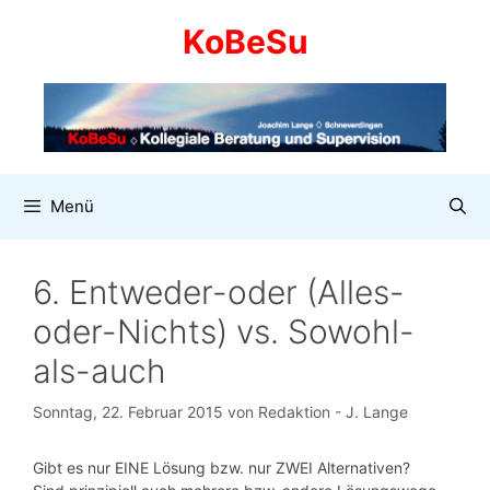
Zum
KoBeSu
Inhalt
springen
Menü
6. Entweder-oder (Alles-
oder-Nichts) vs. Sowohl-
als-auch
Sonntag, 22. Februar 2015
von
Redaktion - J. Lange
Gibt es nur EINE Lösung bzw. nur ZWEI Alternativen?